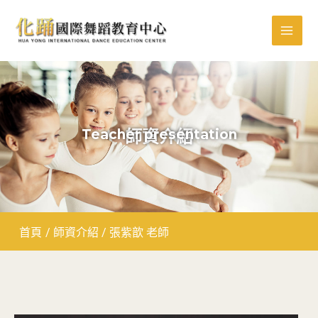
跳
MAI
至
MEN
主
要
內
容
Teacher presentation
師資介紹
首頁
/
師資介紹
/
張紫歆 老師