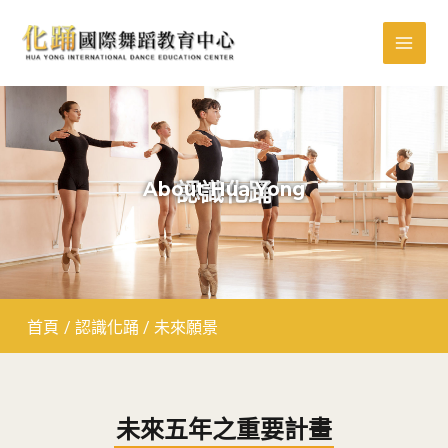
跳
MAI
至
MEN
主
要
內
容
About Hua Yong
認識化踊
首頁
/
認識化踊
/
未來願景
未來五年之重要計畫