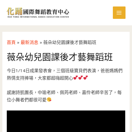
跳
MAI
至
MEN
主
要
內
容
首頁
最新消息
薇朵幼兒園課後才藝舞蹈班
薇朵幼兒園課後才藝舞蹈班
今日1/14日成果發表會，三個班級寶貝們表演，爸爸媽媽們
熱情支持捧場，大家都超嗨超開心
感謝詩凱團長，中瑜老師、佩筠老師、嘉伶老師辛苦了，每
位小舞者們都很可愛