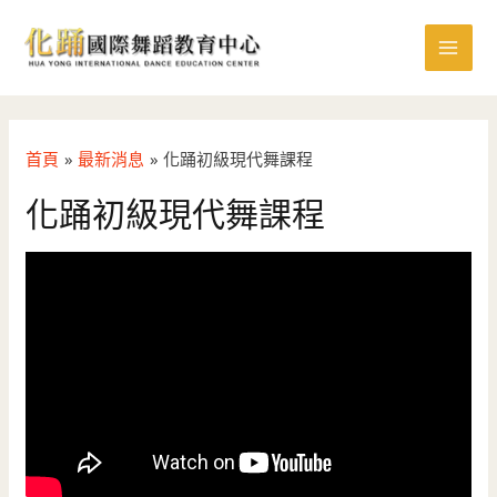
跳
MAI
至
MEN
主
要
內
容
首頁
最新消息
化踊初級現代舞課程
化踊初級現代舞課程